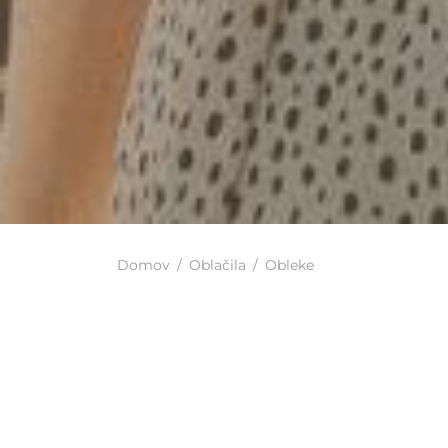
Domov
/
Oblačila
/
Obleke