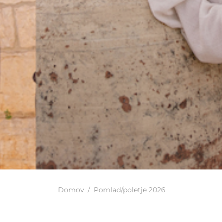
Domov
/
Pomlad/poletje 2026