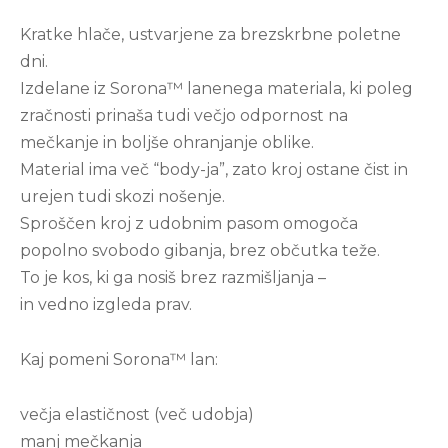
Kratke hlače, ustvarjene za brezskrbne poletne
dni.
Izdelane iz Sorona™ lanenega materiala, ki poleg
zračnosti prinaša tudi večjo odpornost na
mečkanje in boljše ohranjanje oblike.
Material ima več “body-ja”, zato kroj ostane čist in
urejen tudi skozi nošenje.
Sproščen kroj z udobnim pasom omogoča
popolno svobodo gibanja, brez občutka teže.
To je kos, ki ga nosiš brez razmišljanja –
in vedno izgleda prav.
Kaj pomeni Sorona™ lan:
večja elastičnost (več udobja)
manj mečkanja