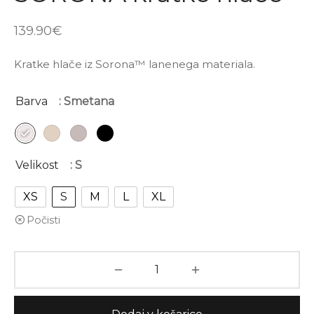
139.90
€
Kratke hlače iz Sorona™ lanenega materiala.
Barva
: Smetana
Velikost
: S
XS
S
M
L
XL
Počisti