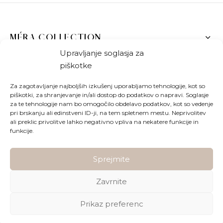
MÉRA COLLECTION
Upravljanje soglasja za
POMOČ
piškotke
TRGOVINA
Za zagotavljanje najboljših izkušenj uporabljamo tehnologije, kot so
piškotki, za shranjevanje in/ali dostop do podatkov o napravi. Soglasje
za te tehnologije nam bo omogočilo obdelavo podatkov, kot so vedenje
SLEDITE NAM
pri brskanju ali edinstveni ID-ji, na tem spletnem mestu. Neprivolitev
ali preklic privolitve lahko negativno vpliva na nekatere funkcije in
funkcije.
Bodite na tekočem z novostmi v Méra trgovini!
Sprejmite
Zavrnite
Prikaz preferenc
Vse pravice pridržane ©2026 Méra Collection upravlja