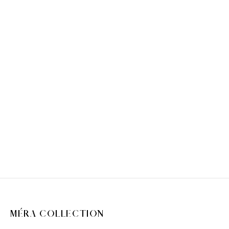
SIGNATURE kapa s
šiltom
31.92
€
39.90
€
MÉRA COLLECTION