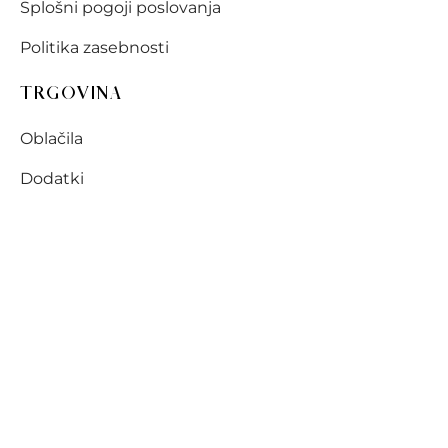
Splošni pogoji poslovanja
Politika zasebnosti
TRGOVINA
Oblačila
Dodatki
Kozmetika
Darilna ponudba
SLEDITE NAM
Bodite na tekočem z novostmi v Méra trgovini!