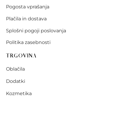
Pogosta vprašanja
Plačila in dostava
Splošni pogoji poslovanja
Politika zasebnosti
TRGOVINA
Oblačila
Dodatki
Kozmetika
Darilna ponudba
SLEDITE NAM
Bodite na tekočem z novostmi v Méra trgovini!