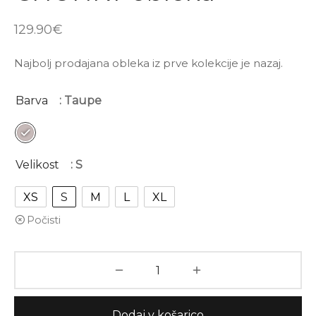
eke
a 2026
verji
nji deli trenirk
 s šiltom
129.90
€
arote kolekcija
ce
 las
Najbolj prodajana obleka iz prve kolekcije je nazaj.
irke
imska kolekcija
jiči
ba
Barva
: Taupe
me & halje
niki
atki
nji deli trenirk
Velikost
: S
XS
S
M
L
XL
Počisti
Dodaj v košarico