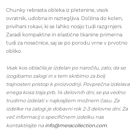
Chunky rebrasta obleka iz pletenine, visok
ovratnik, udobna in raztegljiva. Dolžina do kolen,
privihani rokavi, ki se lahko nosijo tudi razgrnjeni.
Zaradi kompaktne in elastične tkanine primerna
tudi za nosečnice, saj se po porodu vrne v prvotno
obliko.
Vsak kos oblačila je izdelan po naročilu, zato, da se
izogibamo zalogi in s tem skrbimo za bolj
trajnosten pristop k proizvodnji. Povprečna izdelava
enega kosa traja prb. 14 delovnih dni, se pa vedno
trudimo izdelati v najkrajšem možnem času. Za
izdelke na zalogi je dobavni rok 2-3 delovne dni. Za
več informacij o specifičnem izdelku nas
kontaktirajte na
info@meracollection.com
.