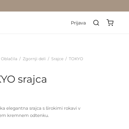
Prijava
Oblačila
/
Zgornji deli
/
Srajce
/
TOKYO
YO srajca
ka elegantna srajca s širokimi rokavi v
nem kremnem odtenku.