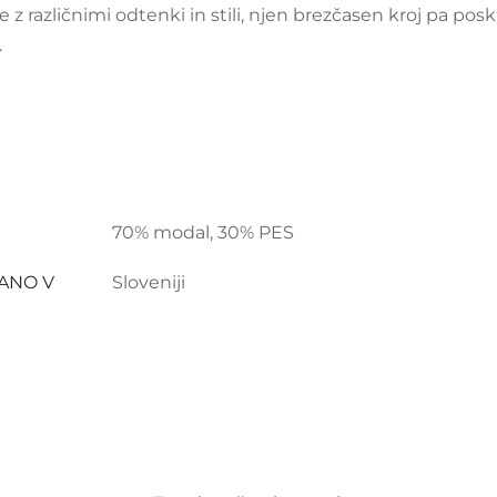
z različnimi odtenki in stili, njen brezčasen kroj pa posk
.
70% modal, 30% PES
LANO V
Sloveniji