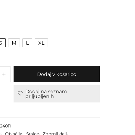
S
M
L
XL
Dodaj v košarico
Dodaj na seznam
priljubljenih
24011
e:
Oblačila
,
Srajce
,
Zgornji deli
,