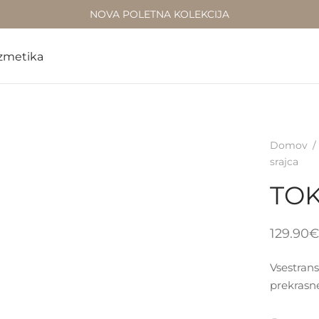
NOVA POLETNA KOLEKCIJA
zmetika
Domov
/
srajca
TOK
129.90
€
Vsestrans
prekras