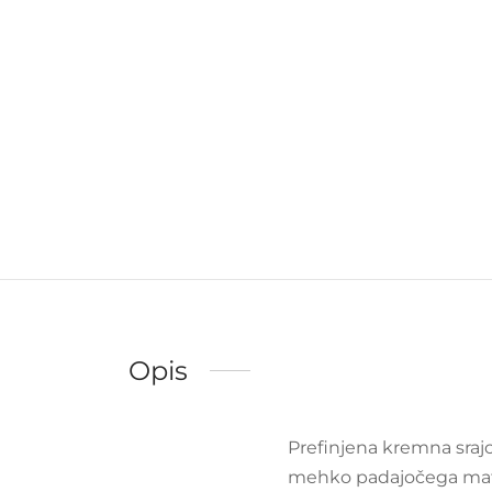
Opis
Prefinjena kremna srajca
mehko padajočega mater