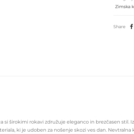
Zimska k
Share
 si širokimi rokavi združuje eleganco in brezčasen stil. Iz
iala, ki je udoben za nošenje skozi ves dan. Nevtraln